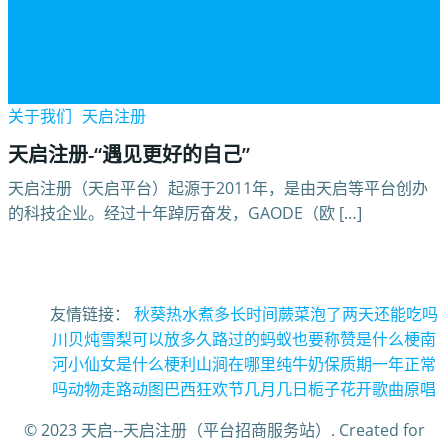
关于我们
天启注册
天启注册-“遇见更好的自己”
天启注册（天启平台）起源于2011年，是由天启等平台创办
的科技企业。经过十年踔厉奋发，GAODE（欧 […]
友情链接：
秋葵热水煮多长时间
蕨菜泡了两天还能吃吗
川贝炖雪梨可以放多久
路过的蚂蚁也要称赞是什么梗
南
河小仙女是什么梗
利山涧在哪里
纯牛奶保质期一年正常
吗
动物走路动图
巴西狂欢节几月几日
栀子花开歌曲原唱
© 2023 天启--天启注册（平台招商服务站）. Created for