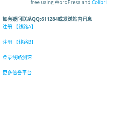
free using WordPress and
Colibri
如有疑问联系QQ:611284或发送站内讯息
注册 【线路A】
注册 【线路B】
登录线路测速
更多信誉平台