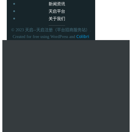
新闻资讯
天启平台
关于我们
© 2023 天启--天启注册（平台招商服务站）.
Colibri
Created for free using WordPress and